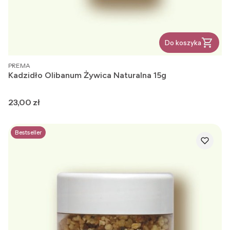
Do koszyka
PRODUCENT
PREMA
Kadzidło Olibanum Żywica Naturalna 15g
Cena
23,00 zł
Bestseller