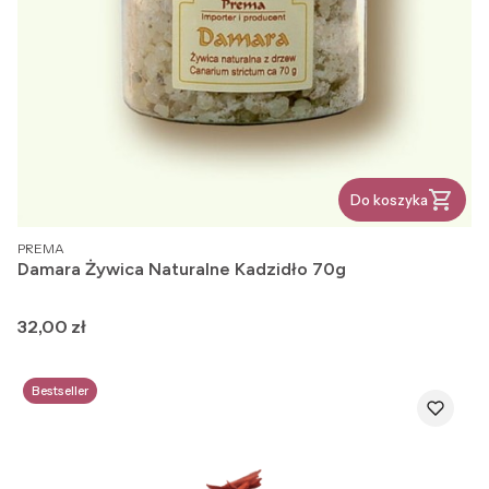
Do koszyka
PRODUCENT
PREMA
Damara Żywica Naturalne Kadzidło 70g
Cena
32,00 zł
Bestseller