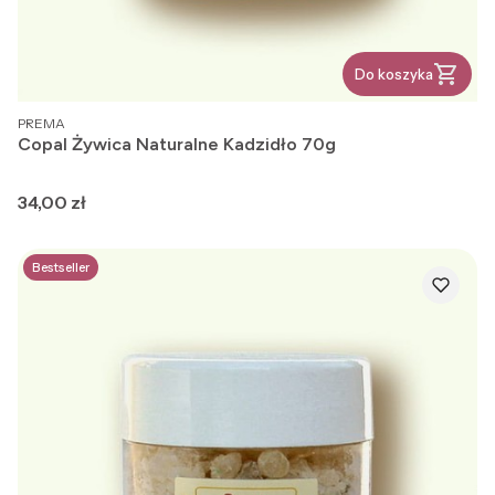
Do koszyka
PRODUCENT
PREMA
Copal Żywica Naturalne Kadzidło 70g
Cena
34,00 zł
Bestseller