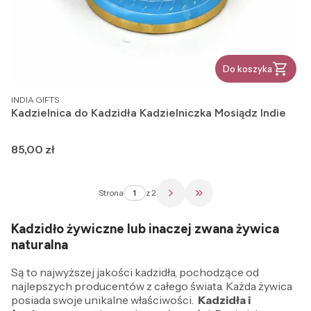
Do koszyka
PRODUCENT
INDIA GIFTS
Kadzielnica do Kadzidła Kadzielniczka Mosiądz Indie
Cena
85,00 zł
Strona
z 2
Przejdź do ostatniej str
Kadzidło żywiczne
lub inaczej zwana
żywica
naturalna
Są to najwyższej jakości kadzidła, pochodzące od
najlepszych producentów z całego świata. Każda żywica
posiada swoje unikalne właściwości.
Kadzidła i