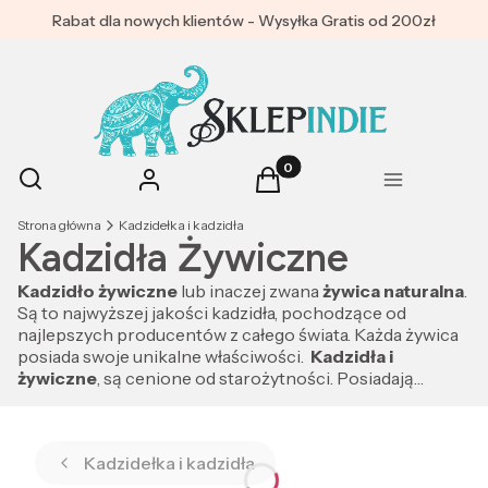
Rabat dla nowych klientów - Wysyłka Gratis od 200zł
Produkty w koszyku: 0. Zoba
Otwórz wyszukiwarkę
Szukaj
Zaloguj się
Koszyk
Menu
Strona główna
Kadzidełka i kadzidła
Kadzidła Żywiczne
Kadzidło żywiczne
lub inaczej zwana
żywica naturalna
.
Są to najwyższej jakości kadzidła, pochodzące od
najlepszych producentów z całego świata. Każda żywica
posiada swoje unikalne właściwości.
Kadzidła i
żywiczne
, są cenione od starożytności. Posiadają
unikalne zdrowotne i relaksujące właściwości.
Mirra
,
kadzidło, sandał, kamfora były w dawnych czasach
cenione bardziej od złota.
Kadzidełka i kadzidła