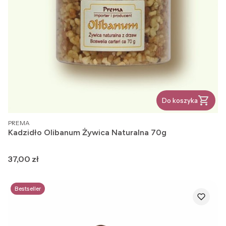
Do koszyka
PRODUCENT
PREMA
Kadzidło Olibanum Żywica Naturalna 70g
Cena
37,00 zł
Bestseller