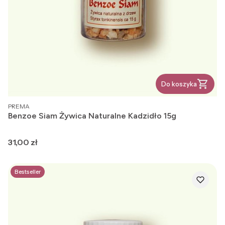
Do koszyka
PRODUCENT
PREMA
Benzoe Siam Żywica Naturalne Kadzidło 15g
Cena
31,00 zł
Bestseller