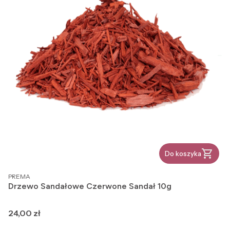
Do koszyka
PRODUCENT
PREMA
Drzewo Sandałowe Czerwone Sandał 10g
Cena
24,00 zł