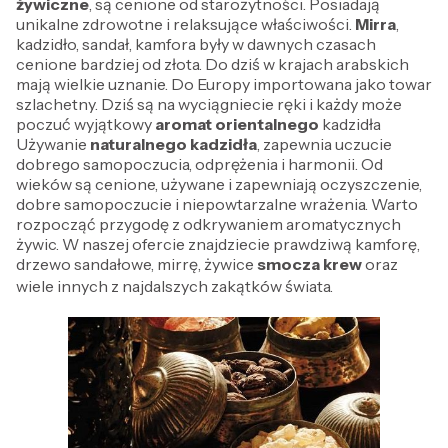
żywiczne
, są cenione od starożytności. Posiadają
unikalne zdrowotne i relaksujące właściwości.
Mirra
,
kadzidło, sandał, kamfora były w dawnych czasach
cenione bardziej od złota. Do dziś w krajach arabskich
mają wielkie uznanie. Do Europy importowana jako towar
szlachetny. Dziś są na wyciągniecie ręki i każdy może
poczuć wyjątkowy
aromat orientalnego
kadzidła
Używanie
naturalnego kadzidła
, zapewnia uczucie
dobrego samopoczucia, odprężenia i harmonii. Od
wieków są cenione, używane i zapewniają oczyszczenie,
dobre samopoczucie i niepowtarzalne wrażenia. Warto
rozpocząć przygodę z odkrywaniem aromatycznych
żywic. W naszej ofercie znajdziecie prawdziwą kamforę,
drzewo sandałowe, mirrę, żywice
smocza krew
oraz
wiele innych z najdalszych zakątków świata.