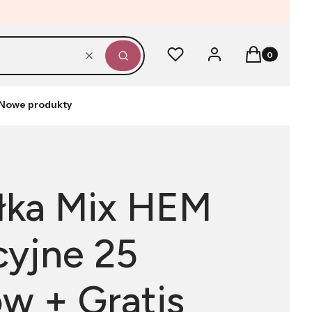
Produkty w k
Ulubione
Zaloguj się
Koszyk
Wyczyść
Szukaj
Nowe produkty
łka Mix HEM
cyjne 25
w + Gratis