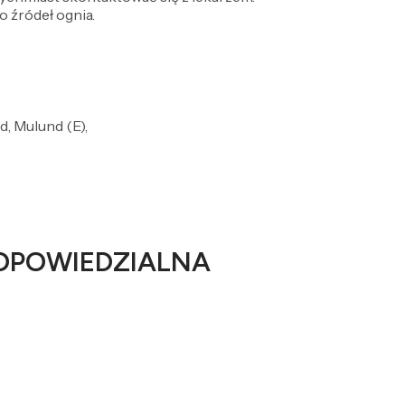
o źródeł ognia.
d, Mulund (E),
e
DPOWIEDZIALNA