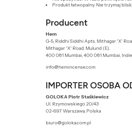
Produkt łatwopalny. Nie trzymaj blisk
Producent
Hem
G-5, Riddhi Siddhi Apts, Mithagar 'X' Roa
Mithagar 'X' Road, Mulund (E),
400 081 Mumbai, 400 081 Mumbai, Indi
info@hemincense.com
IMPORTER OSOBA O
GOLOKA Piotr Staśkiewicz
Ul. Rzymowskiego 20/43
02-697 Warszawa, Polska
biuro@goloka.com.pl