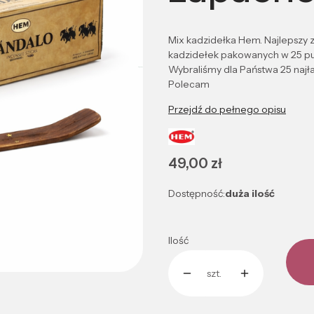
Mix kadzidełka Hem. Najlepszy
kadzidełek pakowanych w 25 pu
Wybraliśmy dla Państwa 25 najł
Polecam
Przejdź do pełnego opisu
Cena
49,00 zł
Dostępność:
duża ilość
Ilość
szt.