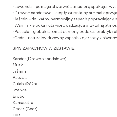
• Lawenda – pomaga stworzyć atmosferę spokoju i wyci
• Drewno sandałowe – ciepły, orientalny aromat sprzyjaj
• Jaśmin – delikatny, harmonijny zapach poprawiający n
• Wanilia – słodka nuta wprowadzająca przytulną atmos
• Paczula – głęboki aromat ceniony podczas praktyk re
• Cedr – naturalny, drzewny zapach kojarzony z równo
SPIS ZAPACHÓW W ZESTAWIE:
Sandał (Drewno sandałowe)
Musk
Jaśmin
Paczula
Gulab (Róża)
Szałwia
Erotic
Kamasutra
Cedar (Cedr)
Lilia