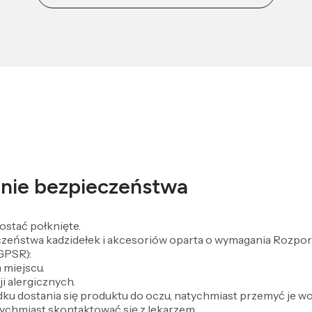
żenie bezpieczeństwa
ostać połknięte.
czeństwa kadzidełek i akcesoriów oparta o wymagania Rozpo
GPSR):
miejscu.
 alergicznych.
ku dostania się produktu do oczu, natychmiast przemyć je wo
tychmiast skontaktować się z lekarzem.