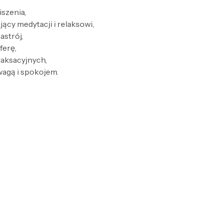
szenia,
ący medytacji i relaksowi,
astrój,
ferę,
laksacyjnych,
wagą i spokojem.