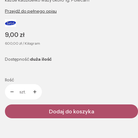
każde kadzidełko waży około 1g. Polecam
Przejdź do pełnego opisu
Cena
9,00 zł
600,00 zł / Kilogram
Dostępność:
duża ilość
Ilość
szt.
Dodaj do koszyka