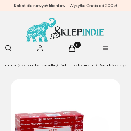
Rabat dla nowych klientów - Wysyłka Gratis od 200zł
Produkty w koszyku: 0. Zoba
Otwórz wyszukiwarkę
Szukaj
Zaloguj się
Koszyk
Menu
lepindie.pl
Kadzidełka i kadzidła
Kadzidełka Naturalne
Kadzidełka Satya